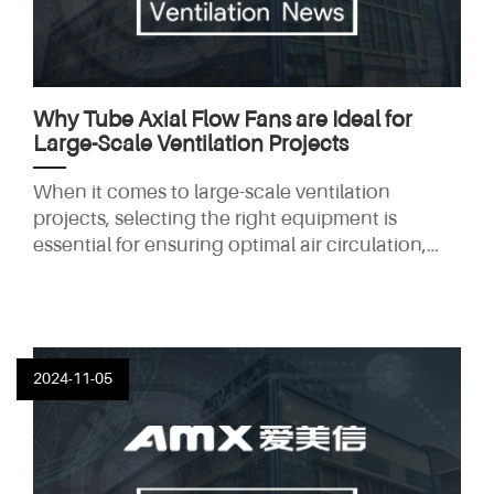
Why Tube Axial Flow Fans are Ideal for
Large-Scale Ventilation Projects
When it comes to large-scale ventilation
projects, selecting the right equipment is
essential for ensuring optimal air circulation,
energy efficiency, and cost-effectiveness. Tube
axial flow fans are among the most reliable and
efficient solutions for such projects, making
them the go-to choice for industrial and
commercial applications. In this article, we'll
2024-11-05
explore why tube axial flow fans are the ideal
solution for large-scale ventilation systems and
how they can improve the performance