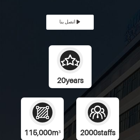
اتصل بنا
20
years
115,000
m³
2000
staffs