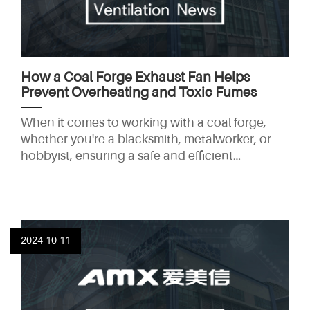
How a Coal Forge Exhaust Fan Helps
Prevent Overheating and Toxic Fumes
When it comes to working with a coal forge,
whether you're a blacksmith, metalworker, or
hobbyist, ensuring a safe and efficient
workspace is paramount. One of the most
crucial elements in maintaining a safe
environment in a coal forge is the installation of
an effective exhaust fan system. Coal forges
produce intense heat and toxic fumes, which
2024-10-11
can pose significant health risks and reduce the
longevity of your equipment if not properly
managed. This is where a coal forge exhaust
fan becomes