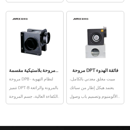
منخفض للطاقة، عمر خدمة
والتي يمكنها تنظيم تدفق الهواء
طويل، دافعة كبيرة مصنوعة
وفقًا للتغيرات الموسمية و
بجودة عالية ، تحسين أداء
ظروف التشغيل لتوفير استهلاك
التهوية، خفض دوران المكره
الطاقة.
لتقليل الضوضاء، لتستمتع
بالسلام والراحة غير المسبوقة.
مروحة DPT فائقة الهدوء
مروحة بلاستيكية مقسمة
DPT-B
مبيت مغلق معدني بالكامل،
مروحة DPB لنظام التهوية -
يعتمد هيكل إطار من سبائك
تتميز DPT-B بالمرونة والرائعة
الألومنيوم وتصميم باب وصول
والكفاءة العالية، جسم المروحة
مزدوج، سهل الفك والصيانة،
المكعبة الصغيرة مناسب
ويضمن الحزم والثبات والسلامة
لمجموعة متنوعة من المنشآت
متانة المروحة. الأداء: دافعة
تصميم سيروكو يجعله مزودًا