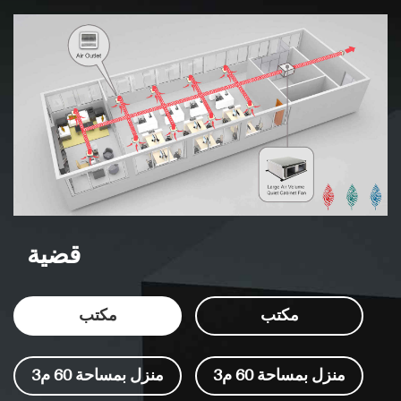
متعددة الأجنحة ذات تصميم
بميزات الضغط العالي
جديد ذات ضغط عالٍ وطبقات
والضوضاء المنخفضة لتزويد
مزدوجة، وقناة هواء حلزونية
الهواء بزاوية التقاطع، وسهل
ذات مقاومة منخفضة ومآخذ
التركيب، والضغط العالي. بناء
مزدوجة، تقلل بشكل فعال من
غير مرئي، منعش ويجمل
مقاومة الهواء داخل القناة
حياتك.
والمكره، ويضمن المحرك
المزدوج والمكره قوة قوية
للمروحة وهواء كبير المجلد.
قضية
مكتب
مكتب
منزل بمساحة 60 م3
منزل بمساحة 60 م3