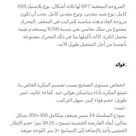
: المروحة السقفية BPT لها ثلاثة أشكال، نوع بلاستيك ABS
كامل، نوع شبه معدني، ونوع معدني كامل. يجب أن تكون
مروحة العادم هذه مناسبة للتركيب في السقف. المحرك
مصنوع من سلك نحاسي نقي بنسبة 100% ويستخدم تقنية
محمل الكرة. الآلة بأكملها بما في ذلك المحرك مصنوعة
بأنفسنا من أجل التشغيل طويل الأمد.
: فوائد
: انخفاض مستوى الضجيج بسبب تصميم المكره الخاص بنا،
تتمتع المكره بأداء ديناميكي هوائي جيد. كفاءة عالية، عمر
طويل، حجم هواء كبير، سهل التركيب.
: تثبيت
: نموذج السلسلة 24 يسير بسقف متكامل 300*300 بشكل
مثالي؛ أبعاد العارضة الخشبية تسمح بـ 25-30 مم؛ حجم الإطار
الخشبي يأخذ بالإضافة إلى التسامح +3 مم. اللوحة ضيقة