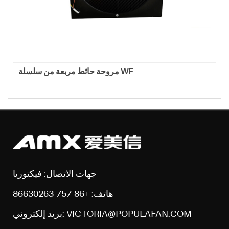
مروحة حائط مربعة من سلسلة WF
جهات الاتصال: فيكتوريا
هاتف: +86-757-86630263
بريد إلكتروني: VICTORIA@POPULAFAN.COM