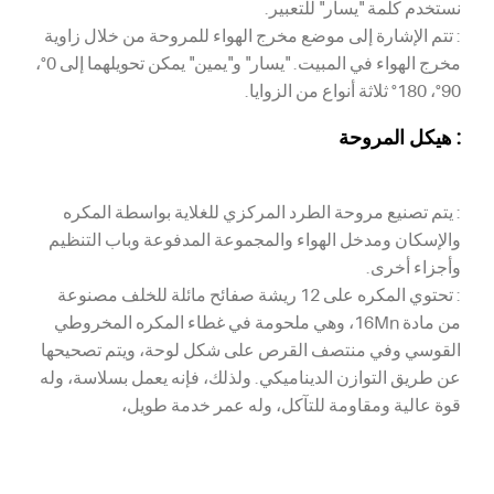
نستخدم كلمة "يسار" للتعبير.
: تتم الإشارة إلى موضع مخرج الهواء للمروحة من خلال زاوية
مخرج الهواء في المبيت. "يسار" و"يمين" يمكن تحويلهما إلى 0°،
90°، 180° ثلاثة أنواع من الزوايا.
: هيكل المروحة
: يتم تصنيع مروحة الطرد المركزي للغلاية بواسطة المكره
والإسكان ومدخل الهواء والمجموعة المدفوعة وباب التنظيم
وأجزاء أخرى.
: تحتوي المكره على 12 ريشة صفائح مائلة للخلف مصنوعة
من مادة 16Mn، وهي ملحومة في غطاء المكره المخروطي
القوسي وفي منتصف القرص على شكل لوحة، ويتم تصحيحها
عن طريق التوازن الديناميكي. ولذلك، فإنه يعمل بسلاسة، وله
قوة عالية ومقاومة للتآكل، وله عمر خدمة طويل،