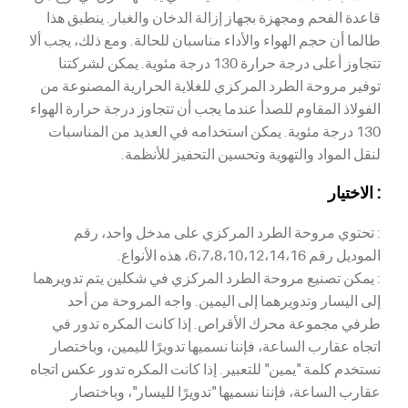
قاعدة الفحم ومجهزة بجهاز إزالة الدخان والغبار. ينطبق هذا
طالما أن حجم الهواء والأداء مناسبان للحالة. ومع ذلك، يجب ألا
تتجاوز أعلى درجة حرارة 130 درجة مئوية. يمكن لشركتنا
توفير مروحة الطرد المركزي للغلاية الحرارية المصنوعة من
الفولاذ المقاوم للصدأ عندما يجب أن تتجاوز درجة حرارة الهواء
130 درجة مئوية. يمكن استخدامه في العديد من المناسبات
لنقل المواد والتهوية وتحسين التحفيز للأنظمة.
: الاختيار
: تحتوي مروحة الطرد المركزي على مدخل واحد، رقم
الموديل رقم 6،7،8،10،12،14،16، هذه الأنواع.
: يمكن تصنيع مروحة الطرد المركزي في شكلين يتم تدويرهما
إلى اليسار وتدويرهما إلى اليمين. واجه المروحة من أحد
طرفي مجموعة محرك الأقراص. إذا كانت المكره تدور في
اتجاه عقارب الساعة، فإننا نسميها تدويرًا لليمين، وباختصار
نستخدم كلمة "يمين" للتعبير. إذا كانت المكره تدور عكس اتجاه
عقارب الساعة، فإننا نسميها "تدويرًا لليسار"، وباختصار