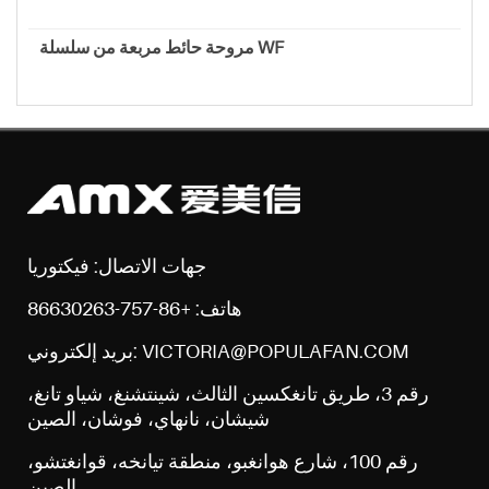
مروحة حائط مربعة من سلسلة WF
جهات الاتصال: فيكتوريا
هاتف: +86-757-86630263
بريد إلكتروني: VICTORIA@POPULAFAN.COM
رقم 3، طريق تانغكسين الثالث، شينتشنغ، شياو تانغ،
شيشان، نانهاي، فوشان، الصين
رقم 100، شارع هوانغبو، منطقة تيانخه، قوانغتشو،
الصين