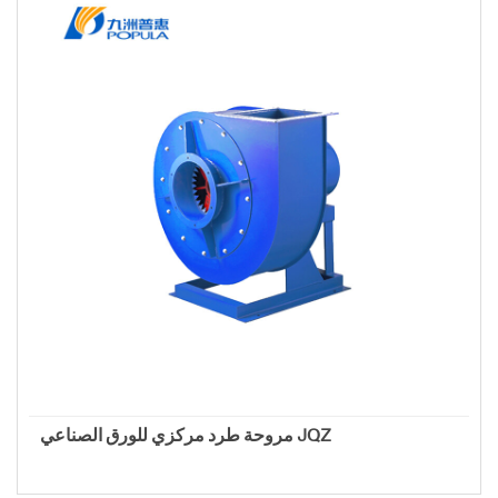
مروحة طرد مركزي للورق الصناعي JQZ